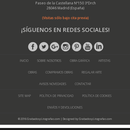
Paseo de la Castellana Nº150 3ºDrch
28046 Madrid (España)
(Visitas sólo bajo cita previa)
¡SÍGUENOS EN REDES SOCIALES!
INICIO
SOBRE NOSOTROS
OBRA GRÁFICA
ARTISTAS
OBRAS
COMPRAMOS OBRAS
REGALAR ARTE
AVISOS NOVEDADES
CONTACTAR
SITE MAP
POLÍTICA DE PRIVACIDAD
POLÍTICA DE COOKIES
ENVÍOS Y DEVOLUCIONES
© 2016 GrabadosyLitografias.com | Designed by GrabadosyLitografias.com