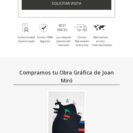
SOLICITAR VISITA
Autenticidad
Envíos 100%
Los mejores
Envíos
Realizamos
Garantizada
Seguros
precios del
Nacionales
envíos
mercado
Gratuitos
internacionales
Compramos tu Obra Gráfica de Joan
Miró