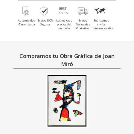
Autenticidad
Envíos 100%
Los mejores
Envíos
Realizamos
Garantizada
Seguros
precios del
Nacionales
envíos
mercado
Gratuitos
internacionales
Compramos tu Obra Gráfica de Joan
Miró