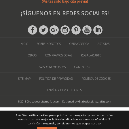
(Visitas sólo bajo cita previa)
¡SÍGUENOS EN REDES SOCIALES!
INICIO
SOBRE NOSOTROS
OBRA GRÁFICA
ARTISTAS
OBRAS
COMPRAMOS OBRAS
REGALAR ARTE
AVISOS NOVEDADES
CONTACTAR
SITE MAP
POLÍTICA DE PRIVACIDAD
POLÍTICA DE COOKIES
ENVÍOS Y DEVOLUCIONES
© 2016 GrabadosyLitografias.com | Designed by GrabadosyLitografias.com
Esta Web utiliza cookies para optimizar la navegación y realizar estudios
estadísticos para mejorar la funcionalidad de los servicios ofrecidos. Si
continúa navegando, consideramos que acepta su uso.