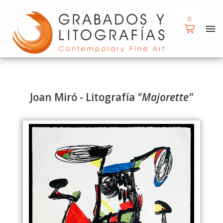
d
d
0
Joan Miró - Litografía
"Majorette"