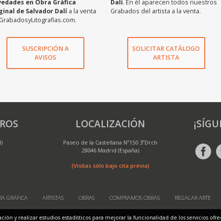
vedades en Obra Gráfica
Dalí
. En él aparecen todos nuestros
ginal de Salvador Dalí
a la venta
Grabados del artista a la venta.
GrabadosyLitografias.com.
SUSCRIPCIÓN A
SOLICITAR CATÁLOGO
AVISOS
ARTISTA
ROS
LOCALIZACIÓN
¡SÍGU
M)
Paseo de la Castellana Nº150 3ºDrch
28046 Madrid (España)
(Visitas sólo bajo cita previa)
A GRÁFICA
ARTISTAS
OBRAS
COMPRAMOS OBRAS
REGALAR ARTE
 MAP
POLÍTICA DE PRIVACIDAD
POLÍTICA DE COOKIES
ENVÍOS Y DEVOLUCI
ación y realizar estudios estadísticos para mejorar la funcionalidad de los servicios o