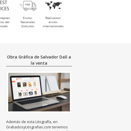
mejores
Envíos
Realizamos
cios del
Nacionales
envíos
rcado
Gratuitos
internacionales
Obra Gráfica de Salvador Dalí a
la venta
Además de esta Litografía, en
GrabadosyLitografias.com tenemos