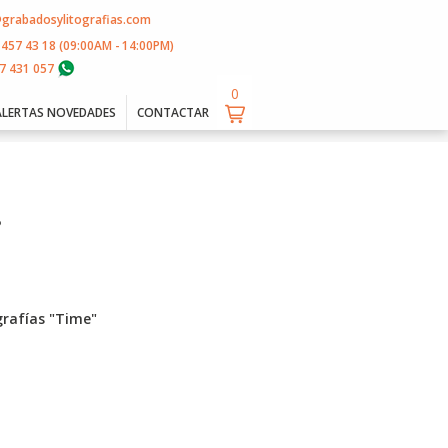
@grabadosylitografias.com
 457 43 18 (09:00AM - 14:00PM)
7 431 057
0
0
ALERTAS NOVEDADES
CONTACTAR
e
grafías "Time"