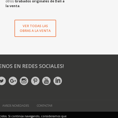
otros
Grabados originales de Dalí a
la venta
.
VER TODAS LAS
OBRAS A LA VENTA
ENOS EN REDES SOCIALES!
AVISOS NOVEDADES
CONTACTAR
ONES
frecidos. Si continúa navegando, consideramos que