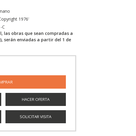
 mano
opyright 1976'
1-C
al, las obras que sean compradas a
e), serán enviadas a partir del 1 de
HACER OFERTA
SOLICITAR VISITA