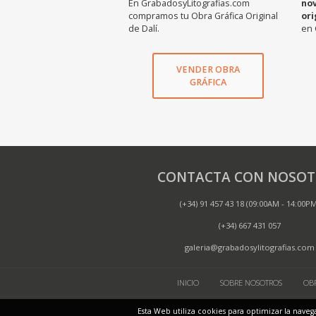
En GrabadosyLitografias.com
no
compramos tu Obra Gráfica Original
ori
de Dalí.
en 
VENDER OBRA
GRÁFICA
CONTACTA CON NOSOT
(+34) 91 457 43 18 (09:00AM - 14:00P
(+34) 667 431 057
galeria@grabadosylitografias.com
INICIO
SOBRE NOSOTROS
OBR
SITE
Esta Web utiliza cookies para optimizar la naveg